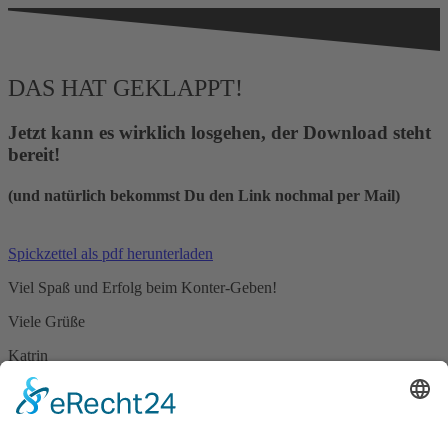
DAS HAT GEKLAPPT!
Jetzt kann es wirklich losgehen, der Download steht
bereit!
(und natürlich bekommst Du den Link nochmal per Mail)
Spickzettel als pdf herunterladen
Viel Spaß und Erfolg beim Konter-Geben!
Viele Grüße
Katrin
© Katrin Dietz I
Impressum
I
Datenschutz
Cookie-Einstellungen